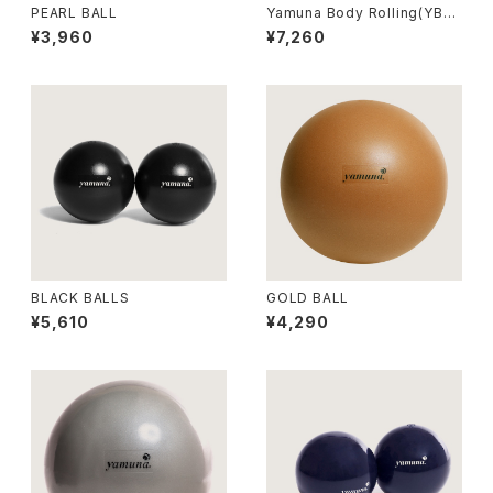
PEARL BALL
Yamuna Body Rolling(YBR)
TOTAL BODY ダウンロード
¥3,960
¥7,260
キット
BLACK BALLS
GOLD BALL
¥5,610
¥4,290