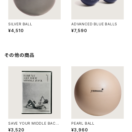
SILVER BALL
ADVANCED BLUE BALLS
¥4,510
¥7,590
その他の商品
SAVE YOUR MIDDLE BACK
PEARL BALL
DVD【英語版のみ】
¥3,520
¥3,960