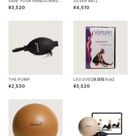
SAVE YOUR HANDS/WRIST
SILVER BALL
S DVD【英語版のみ】
¥3,520
¥4,510
THE PUMP
LEG DVD【英語版のみ】
¥2,530
¥3,520