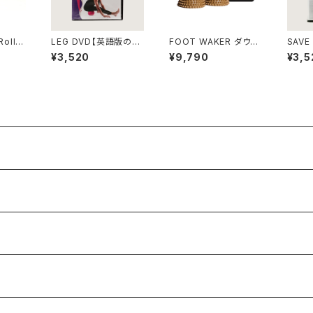
ollin
LEG DVD【英語版の
FOOT WAKER ダウン
SAVE
& AB
み】
ロード キット
BAC
¥3,520
¥9,790
¥3,5
ロード
み】