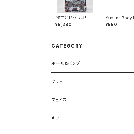
【値下げ】ヤムナオリジ
Yamuna Body R
ナル バンダナ柄 エコト
g（YBR） QUAD 
¥5,280
¥550
ート
DOMEN ダウン
【日本語吹替版】
CATEGORY
ボール＆ポンプ
フット
フェイス
キット