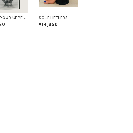
 YOUR UPPER
SOLE HEELERS
K DVD【英語版の
20
¥14,850